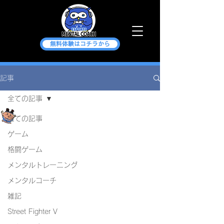
無料体験はコチラから
記事
全ての記事
asakura minagi
全ての記事
2021年11月22日
読了時間: 2分
ファルケの中ｐについて
ゲーム
更新日：
2023年5月1日
格闘ゲーム
メンタルトレーニング
メンタルコーチ
雑記
Street Fighter V