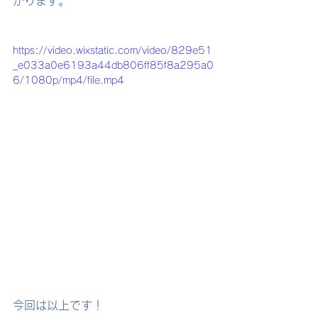
がります。
https://video.wixstatic.com/video/829e51
_e033a0e6193a44db806ff85f8a295a0
6/1080p/mp4/file.mp4
今回は以上です！