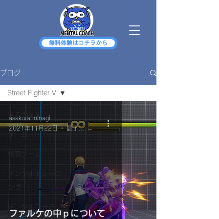
無料体験はコチラから
ブログ
Street Fighter V
全ての記事
asakura minagi
2021年11月22日
読了時間: 2分
ゲーム
格闘ゲーム
メンタルトレーニ
ング
メンタルコーチ
ファルケの中ｐについて