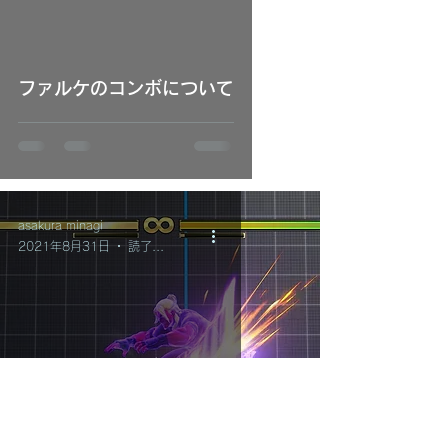
 video
ファルケのコンボについて
asakura minagi
2021年8月31日
読了時間: 4分
ファルケの対空について