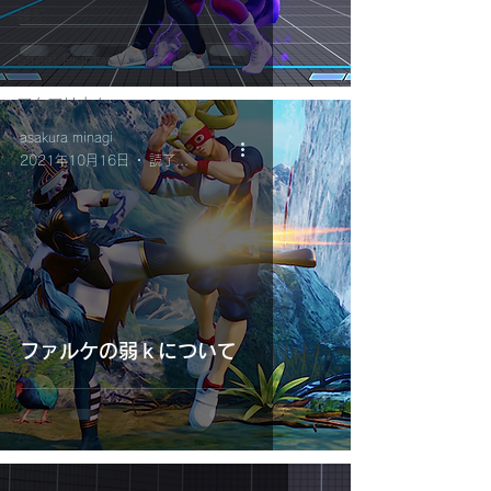
雑記
Street Fighter V
アクアリウム
asakura minagi
2021年10月16日
読了時間: 2分
ファルケの弱ｋについて